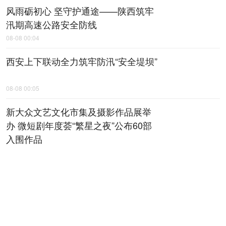
风雨砺初心 坚守护通途——陕西筑牢
汛期高速公路安全防线
08-08 00:04
西安上下联动全力筑牢防汛“安全堤坝”
08-08 00:05
新大众文艺文化市集及摄影作品展举
办 微短剧年度荟“繁星之夜”公布60部
入围作品
08-08 00:06
全省检察机关深化扫黑除恶专项斗争
动员部署会召开
08-08 00:07
陕西黄河古贤水资源配置工程项目建