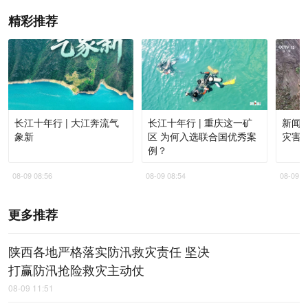
精彩推荐
长江十年行 | 大江奔流气
长江十年行 | 重庆这一矿
新闻
象新
区 为何入选联合国优秀案
灾害
例？
08-09 08:56
08-09 08:54
08-09 0
更多推荐
陕西各地严格落实防汛救灾责任 坚决
打赢防汛抢险救灾主动仗
08-09 11:51