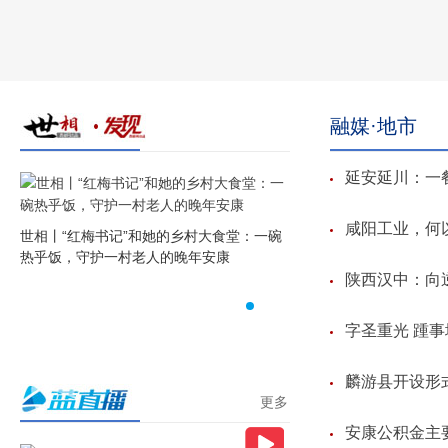
融媒·地市
延安延川：一餐
咸阳工业，何
陕
世相丨“红梅书记”和她的乡村大食堂：一碗
世相丨靳闫伟：“扁担”挑
热乎饭，守护一村老人的晚年安康
站奔赴新疆
陕西汉中：向
字圣重光 踵事
麟游县开设形
更多
安康公积金主