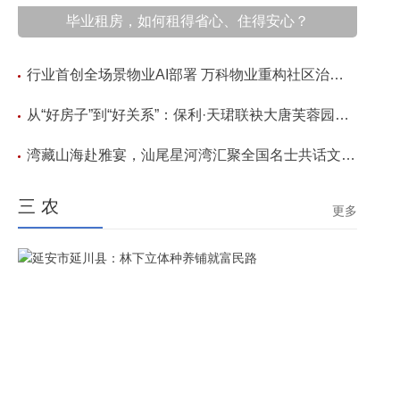
毕业租房，如何租得省心、住得安心？
行业首创全场景物业AI部署 万科物业重构社区治理
新模式
从“好房子”到“好关系”：保利·天珺联袂大唐芙蓉园，
以水上社群盛会作答曲江高阶生活新范式
湾藏山海赴雅宴，汕尾星河湾汇聚全国名士共话文旅
新篇
三 农
更多