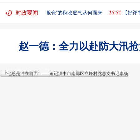
时政要闻
14.9亿斤打底，“大国粮仓”的秋收底气从何而来
13:31
【好评中国
赵一德：全力以赴防大汛抢
“他总是冲在前面” ——追记汉中市南郑区立峰
高
村党总支书记李杨
丽