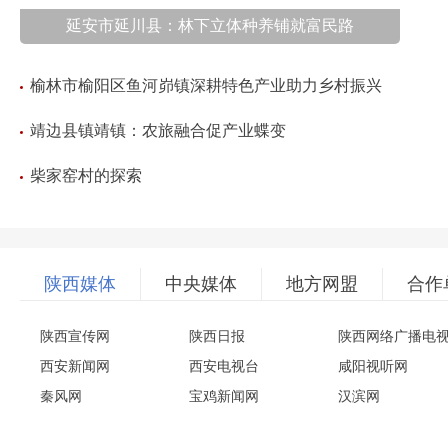
延安市延川县：林下立体种养铺就富民路
榆林市榆阳区鱼河峁镇深耕特色产业助力乡村振兴
靖边县镇靖镇：农旅融合促产业蝶变
柴家窑村的探索
陕西媒体
中央媒体
地方网盟
合作
陕西宣传网
陕西日报
陕西网络广播电
西安新闻网
西安电视台
咸阳视听网
秦风网
宝鸡新闻网
汉滨网