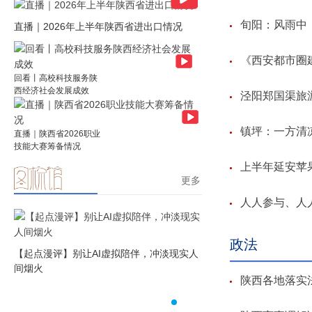
旬阳：风雨中
直播｜2026年上半年陕西省进出口情况
《西安都市圈
回看丨高校科技服务陕
西经济社会发展成效
泾阳郑国渠旅
镇坪：一方清凉
直播｜陕西省2026职业
技能大赛筹备情况
上半年延安苹
更多
人人参与、人
【起点漫评】红牌对“王牌
政法
轻人
【起点漫评】别让AI虚拟陪伴，冲淡现实人
间烟火
陕西各地落实