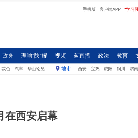
手机版
客户端APP
“学习
政务
理响“陕”耀
视频
蓝直播
政法
教育
地市
忒色
汽车
华山论见
西安
宝鸡
咸阳
铜川
渭
月在西安启幕