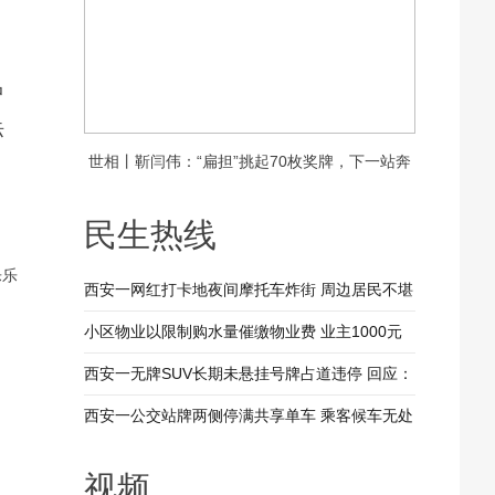
中
际
世相丨靳闫伟：“扁担”挑起70枚奖牌，下一站奔
赴新疆
民生热线
乐乐
西安一网红打卡地夜间摩托车炸街 周边居民不堪
其扰 回应：将持续开展专项整治行动
小区物业以限制购水量催缴物业费 业主1000元
装修押金抵扣物业费 兴平市住建局：已责令物业
西安一无牌SUV长期未悬挂号牌占道违停 回应：
整改
驾驶人被记9分罚款200元
西安一公交站牌两侧停满共享单车 乘客候车无处
落脚 回应：已督促清理 加大巡查力度
视频