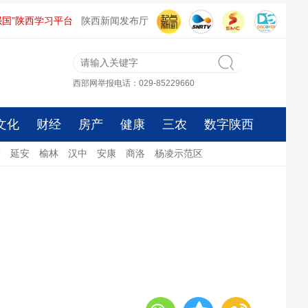
强国”陕西学习平台
陕西新闻发布厅
西部网举报电话：029-85229660
文化
财经
房产
健康
三农
数字陕西
南
延安
榆林
汉中
安康
商洛
杨凌示范区