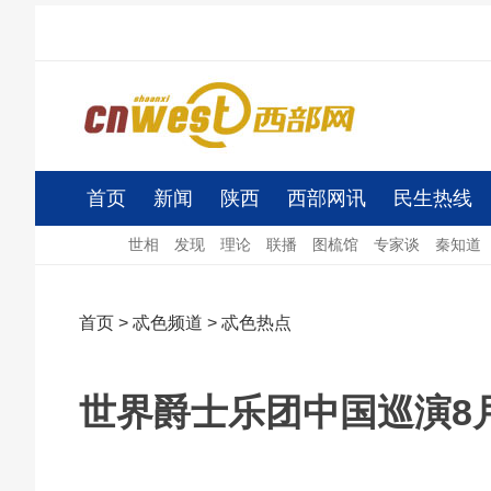
首页
新闻
陕西
西部网讯
民生热线
世相
发现
理论
联播
图梳馆
专家谈
秦知道
首页
>
忒色频道
>
忒色热点
世界爵士乐团中国巡演8