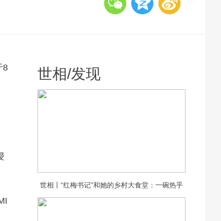
于8
世相
/
发现
，
浸
世相丨“红梅书记”和她的乡村大食堂：一碗热乎
I
饭，守护一村老人的晚年安康