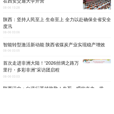
在西安交通大学开营
08-06 13:28
陕西：坚持人民至上 生命至上 全力以赴确保全省安全
度汛
08-06 03:06
智能转型激活新动能 陕西省煤炭产业实现稳产增效
08-06 03:05
首次走进非洲大陆！“2026丝绸之路万
里行・多彩非洲”采访团启程
08-06 03:03
陕西汉中：向逆行英雄致敬！生死一瞬的奋力一推