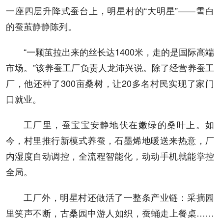
一座四层升降式蚕台上，明星村的“大明星”——雪白
的蚕茧静静陈列。
“一颗茧拉出来的丝长达1400米，走的是国际高端
市场。”该养蚕工厂负责人龙沛兴说。除了经营养蚕工
厂，他还种了300亩桑树，让20多名村民实现了家门
口就业。
工厂里，蚕宝宝安静地伏在嫩绿的桑叶上。如
今，村里推行新模式养蚕，石墨烯地暖送来热意，厂
内湿度自动调控，全流程智能化，动动手机就能掌控
全局。
工厂外，明星村还做活了一整条产业链：采摘园
里笑声不断，古桑园中游人如织，蚕蛹走上餐桌……