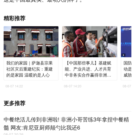
精彩推荐
我们的家园｜萨迦县宗果
【中国那些事儿】基建赋
国防部
社区灾后重建纪实：重建
能、产业共进、人才共育
动是
的是家园 温暖的是人心
中非务实合作赢得非洲青
威胁
年高度认同
08-07 14:22
08-07 14:20
08-07 1
更多推荐
中餐绝活儿传到非洲啦! 非洲小哥苦练3年拿捏中餐精
髓 网友:肯尼亚厨师颠勺比我还6
08-07 20:26