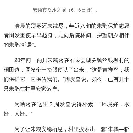
安康市汉水之滨（6月6日摄）。
清晨的薄雾还未散尽，年近八旬的朱鹮保护志愿
者周发奎便早早起身，走向后院林间，探望朝夕相伴
的朱鹮“邻居”。
20年前，两只朱鹮落在石泉县城关镇丝银坝村的
稻田边，周发奎一抬眼便认了出来。“这是吉祥鸟，我
们保护它，它保佑我们。”周发奎说。如今，已有几十
只朱鹮在村里安家落户。
为啥落在这里？周发奎说得朴素：“环境好，水
好，人好。”
为了让朱鹮安稳栖息，村里摸索出一套“朱鹮—稻