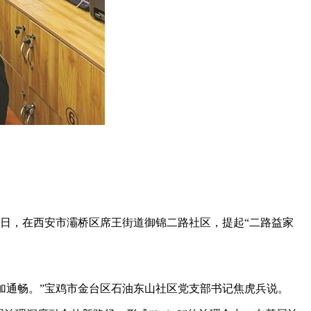
29日，在西安市灞桥区席王街道御锦二路社区，提起“二路益家
加通畅。”宝鸡市金台区石油东山社区党支部书记焦虎兵说。