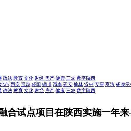
播
政法
教育
文化
财经
房产
健康
三农
数字陕西
地市
西安
宝鸡
咸阳
铜川
渭南
延安
榆林
汉中
安康
商洛
杨凌示
播
政法
教育
文化
财经
房产
健康
三农
数字陕西
”融合试点项目在陕西实施一年来