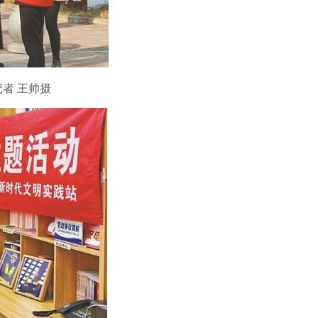
者 王帅摄