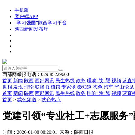
手机版
客户端APP
“学习强国”陕西学习平台
陕西新闻发布厅
西部网举报电话：029-85229660
首页
新闻
陕西
西部网讯
民生热线
政务
理响“陕”耀
视频
蓝直
世相
发现
理论
联播
图梳馆
专家谈
秦知道
忒色
汽车
华山论见
首页
新闻
陕西
西部网讯
民生热线
政务
理响“陕”耀
视频
蓝直
首页
>
忒色频道
>
忒色热点
党建引领“专业社工+志愿服务
时间：2026-01-08 08:20:01 来源：陕西日报