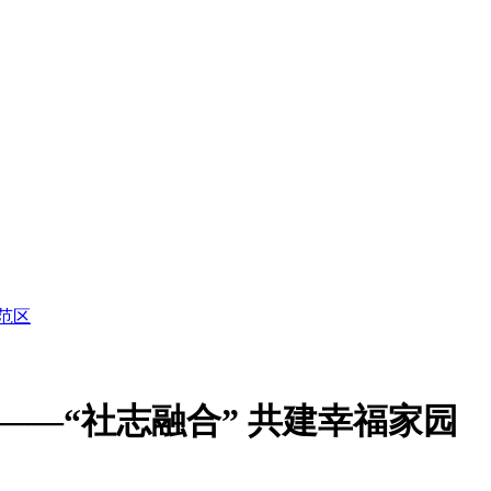
范区
——“社志融合” 共建幸福家园