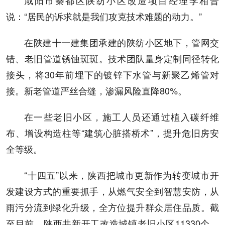
咸阳市秦都区陕纺小区改造项目经理李相普
说：“居民的诉求就是我们攻克技术难题的动力。”
在陕建十一建集团承建的陕纺小区地下，管网交
错、老旧管道锈蚀斑斑。技术团队量身定制同径转化
接头，将30年前埋下的镀锌下水管与新聚乙烯管对
接。新老管道严丝合缝，渗漏风险直降80%。
在一些老旧小区，施工人员还通过植入碳纤维
布、增设构造柱等“建筑心脏搭桥术”，提升危旧房安
全等级。
“十四五”以来，陕西把城市更新作为转变城市开
发建设方式的重要抓手，从燃气安全到智慧安防，从
雨污分流到绿化升级，全方位提升群众居住品质。截
至目前，陕西共新开工改造城镇老旧小区11330个，