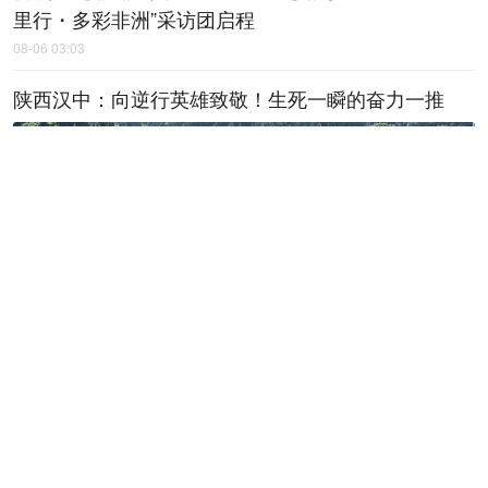
里行・多彩非洲”采访团启程
08-06 03:03
陕西汉中：向逆行英雄致敬！生死一瞬的奋力一推
08-06 03:02
“丝绸之路万里行・多彩非洲”大型跨国
全媒体采访活动在西安启动