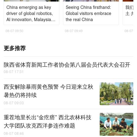
China emerging as key
Seeing China firsthand:
我们的
driver of global robotics,
Global visitors embrace
土 共
AI innovation, Malaysian
the real China
tech observer says
08-07 09:50
08-07 09:49
08-07 0
更多推荐
陕西省体育新闻工作者协会第八届会员代表大会召开
08-07 17:31
西安解除暴雨黄色预警 今日迎来立秋
暑热仍将持续
08-07 09:03
重茬地里长出“金疙瘩” 西北农林科技
大学团队攻克西洋参连作难题
08-07 08:46