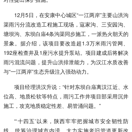
12月5日，在安康中心城区“一江两岸”主要山洪沟
渠雨污分流改造工程施工现场，寇家沟、三安园沟、
塘坝沟、东坝白庙4条沟渠同步施工，一派热火朝天的
景象。据介绍，该项目要改造超1.3万米雨污管网、
192座检查井及1座污水提升泵站。项目建成后将解决
雨污混流问题，提升山洪排泄能力，为汉江水质改善
与“一江两岸”生态升级注入强劲动力。
项目经理洪汉升说：“针对东坝白庙离汉江近、水
位高、地质松软等特点，雨污工作井项目部采用沉井
施工，攻克地质稳定性差、易管涌问题。”
“‘十四五’以来，陕西牢牢把握城市安全韧性防
线，统筹治理城市内涝，大力实施老旧管道更新改