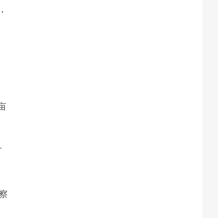
，
亩
方
察