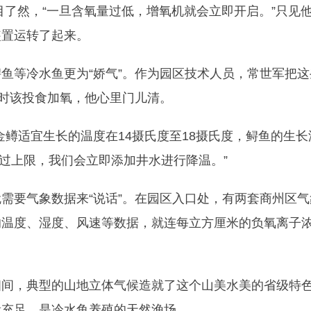
目了然，“一旦含氧量过低，增氧机就会立即开启。”只见
装置运转了起来。
鱼等冷水鱼更为“娇气”。作为园区技术人员，常世军把这
啥时该投食加氧，他心里门儿清。
金鳟适宜生长的温度在14摄氏度至18摄氏度，鲟鱼的生长
超过上限，我们会立即添加井水进行降温。”
需要气象数据来“说话”。在园区入口处，有两套商州区气
的温度、湿度、风速等数据，就连每立方厘米的负氧离子
相间，典型的山地立体气候造就了这个山美水美的省级特
量充足，是冷水鱼养殖的天然渔场。