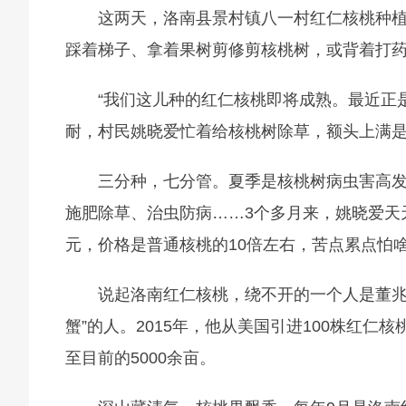
这两天，洛南县景村镇八一村红仁核桃种
踩着梯子、拿着果树剪修剪核桃树，或背着打
“我们这儿种的红仁核桃即将成熟。最近正
耐，村民姚晓爱忙着给核桃树除草，额头上满
三分种，七分管。夏季是核桃树病虫害高发
施肥除草、治虫防病……3个多月来，姚晓爱天天
元，价格是普通核桃的10倍左右，苦点累点怕
说起洛南红仁核桃，绕不开的一个人是董兆
蟹”的人。2015年，他从美国引进100株红
至目前的5000余亩。