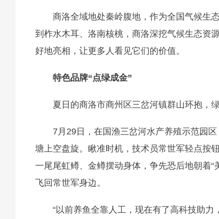
商洛全域地处秦岭腹地，作为全国气候生
到柞水木耳、洛南核桃，商洛深挖气候生态资源
好地亮相，让更多人看见它们的价值。
特色品牌“点绿成金”
夏日的商洛市商州区三岔河镇群山环抱，
7月29日，在国渔三岔河水产养殖示范园
塘上空盘旋。瞅准时机，技术员常世军轻点按
一尾尾虹鳟、金鳟摆动身体，争先恐后地朝着“美
飞回常世军身边。
“以前养鱼全靠人工，现在有了高科技助力