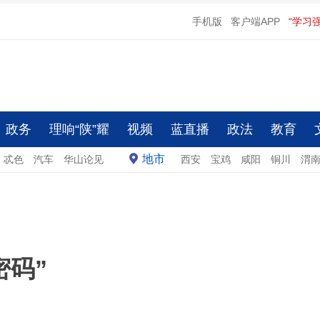
手机版
客户端APP
“学习
政务
理响“陕”耀
视频
蓝直播
政法
教育
地市
忒色
汽车
华山论见
西安
宝鸡
咸阳
铜川
渭
密码”