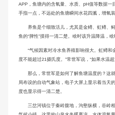
APP，鱼塘内的含氧量、水质、pH值等数据一
手指一点，不远处的鱼塘瞬间水花四溅，增氧
养鱼是个细致活儿，尤其是金鳟、虹鳟、鲟
鱼的“脾性”摸得一清二楚。啥时该升温降温，
“气候因素对冷水鱼养殖影响很大。虹鳟和
度不能超过21摄氏度。”常世军说，“如果水温
那么，常世军是如何了解鱼塘温度的？这就
局布设的自动气象站，电子大屏上显示着当天
度也显示得一清二楚。
三岔河镇位于秦岭腹地，沟壑纵横，谷岭
气候小镇。这里的山泉水冬暖夏凉，水体溶氧