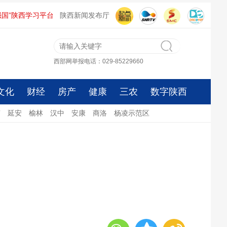
强国”陕西学习平台
陕西新闻发布厅
西部网举报电话：029-85229660
文化
财经
房产
健康
三农
数字陕西
南
延安
榆林
汉中
安康
商洛
杨凌示范区