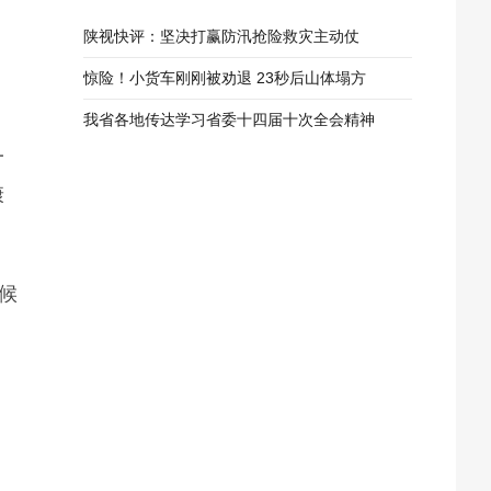
陕视快评：坚决打赢防汛抢险救灾主动仗
惊险！小货车刚刚被劝退 23秒后山体塌方
我省各地传达学习省委十四届十次全会精神
一
康
气候