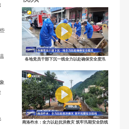
他
些
温
各地党员干部下沉一线全力以赴确保安全度汛
象
浓
色
商洛柞水：全力以赴抗洪救灾 筑牢汛期安全防线