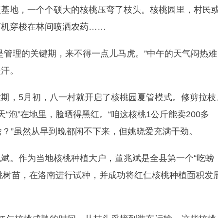
植基地，一个个硕大的核桃压弯了枝头。核桃园里，村民
药机穿梭在林间喷洒农药……
是管理的关键期，来不得一点儿马虎。”中午的天气闷热难
是汗。
期，5月初，八一村就开启了核桃园夏管模式。修剪拉枝
“泡”在地里，脸晒得黑红。“咱这核桃1公斤能卖200多
啥？”虽然从早到晚都闲不下来，但姚晓爱充满干劲。
斌。作为当地核桃种植大户，董兆斌是全县第一个“吃螃
仁核桃树苗，在洛南进行试种，并成功将红仁核桃种植面积发