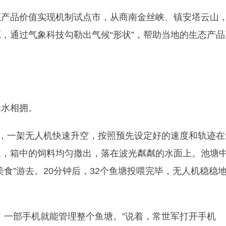
态产品价值实现机制试点市，从商南金丝峡、镇安塔云山
，通过气象科技勾勒出气候“形状”，帮助当地的生态产品
绿水相拥。
区，一架无人机快速升空，按照预先设定好的速度和轨迹在
钮，箱中的饲料均匀撒出，落在波光粼粼的水面上。池塘
食”游去。20分钟后，32个鱼塘投喂完毕，无人机稳稳
，一部手机就能管理整个鱼塘。”说着，常世军打开手机