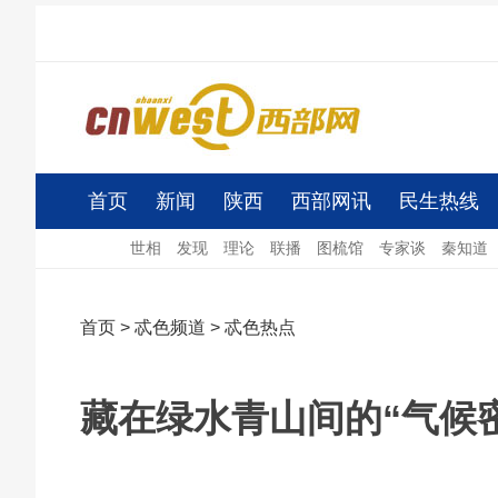
首页
新闻
陕西
西部网讯
民生热线
世相
发现
理论
联播
图梳馆
专家谈
秦知道
首页
>
忒色频道
>
忒色热点
藏在绿水青山间的“气候