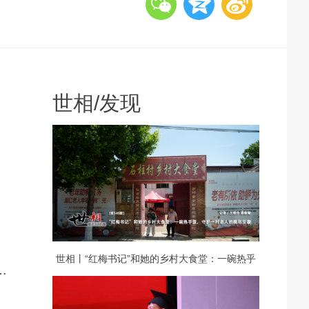
世相
/
发现
世相丨“红梅书记”和她的乡村大食堂：一碗热乎
…
饭，守护一村老人的晚年安康