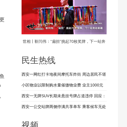
，
更
世相丨靳闫伟：“扁担”挑起70枚奖牌，下一站奔
赴新疆
民生热线
西安一网红打卡地夜间摩托车炸街 周边居民不堪
鱼
其扰 回应：将持续开展专项整治行动
小区物业以限制购水量催缴物业费 业主1000元
中
地
装修押金抵扣物业费 兴平市住建局：已责令物业
西安一无牌SUV长期未悬挂号牌占道违停 回应：
整改
驾驶人被记9分罚款200元
西安一公交站牌两侧停满共享单车 乘客候车无处
落脚 回应：已督促清理 加大巡查力度
视频