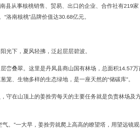
，洛南县从事核桃销售、贸易、出口的企业、合作社有219家
“洛南核桃”品牌价值达30.68亿元。
，阳光下，夏风轻拂，泛起层层碧波。
层峦叠翠。这里是丹凤县商山国有林场，总面积14.57万
木葱茏、生物多样的生态绿地，是一座天然的“储碳库”。
员，守在山顶上的姜拴劳每天的主要任务就是负责林场及
空气。”一大早，姜拴劳就爬上高高的瞭望塔，用望远镜观