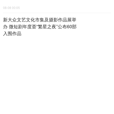
08-08 00:05
新大众文艺文化市集及摄影作品展举
办 微短剧年度荟“繁星之夜”公布60部
入围作品
08-08 00:06
全省检察机关深化扫黑除恶专项斗争
动员部署会召开
08-08 00:07
陕西黄河古贤水资源配置工程项目建
议书通过技术审查
08-08 00:08
秦声嘹亮｜干事岂能求“圆滑”