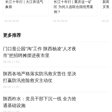
长江十年行 | 大江奔流气
长江十年行 | 重庆这一矿
新闻
象新
区 为何入选联合国优秀案
灾害
例？
08-09 08:56
08-09 08:54
08-09 0
更多推荐
门口逛公园“淘”工作 陕西杨凌“人才夜
市”把招聘摊摆进夜市里
08-09 11:50
陕西各地严格落实防汛救灾责任 坚决
打赢防汛抢险救灾主动仗
08-09 11:51
陕西柞水：党员干部下沉一线 全力抢
通基础设施
08-09 11:46